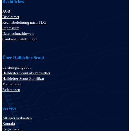
Rechtliches
AGB
Disclaimer
Rechtsbelehrung nach TDG
Impressum
Datenschutzhinweis
Cookie-Einstellungen
Über Halbleiter-Scout
Leistungsangebot
Halbleiter-Scout als Vermittler
Halbleiter-Scout Zertifikat
Mediadaten
Referenzen
Service
Altlager verkaufen
Kontakt
Registrieren