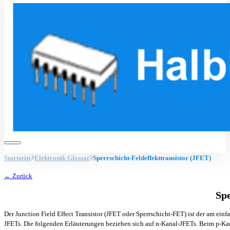
Startseite
Elektronik Glossar
Sperrschicht-Feldeffekttransistor (JFET)
← Zurück
Spe
Der Junction Field Effect Transistor (JFET oder Sperrschicht-FET) ist der am ein
JFETs. Die folgenden Erläuterungen beziehen sich auf n-Kanal-JFETs. Beim p-Ka