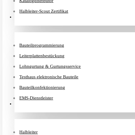
Katalogdistributor
Halbleiter-Scout Zertifikat
Dienstleister
Bauteilprogrammierung
Leiterplattenbestückung
Lohngurtung & Gurtungsservice
Testhaus elektronische Bauteile
Bauteilkonfektionierung
EMS-Dienstleister
Hersteller
Halbleiter