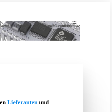
ortal der Halbleiter- und Mikroelektronikbranche
ten
Lieferanten
und