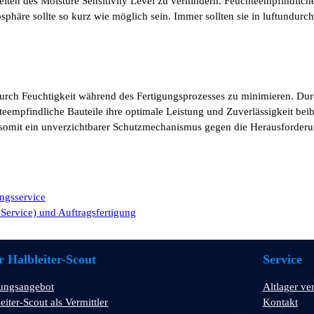
ten des Moisture Sensitivity Level zu verhindern. Feuchteempfindliche B
phäre sollte so kurz wie möglich sein. Immer sollten sie in luftundurch
urch Feuchtigkeit während des Fertigungsprozesses zu minimieren. Du
eempfindliche Bauteile ihre optimale Leistung und Zuverlässigkeit beib
t somit ein unverzichtbarer Schutzmechanismus gegen die Herausforderun
ngsservice
 Service) und Auftragsfertigung
 Halbleiter-Scout
Service
tungsangebot
Altlager ve
eiter-Scout als Vermittler
Kontakt