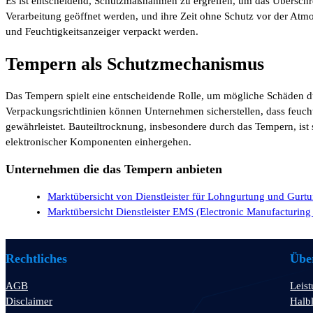
Es ist entscheidend, Schutzmaßnahmen zu ergreifen, um das Überschrei
Verarbeitung geöffnet werden, und ihre Zeit ohne Schutz vor der Atmos
und Feuchtigkeitsanzeiger verpackt werden.
Tempern als Schutzmechanismus
Das Tempern spielt eine entscheidende Rolle, um mögliche Schäden d
Verpackungsrichtlinien können Unternehmen sicherstellen, dass feucht
gewährleistet. Bauteiltrocknung, insbesondere durch das Tempern, is
elektronischer Komponenten einhergehen.
Unternehmen die das Tempern anbieten
Marktübersicht von Dienstleister für Lohngurtung und Gurtu
Marktübersicht Dienstleister EMS (Electronic Manufacturing
Rechtliches
Über
AGB
Leis
Disclaimer
Halbl