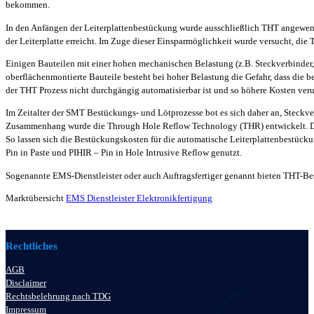
bekommen.
In den Anfängen der Leiterplattenbestückung wurde ausschließlich THT angewend
der Leiterplatte erreicht. Im Zuge dieser Einsparmöglichkeit wurde versucht, die
Einigen Bauteilen mit einer hohen mechanischen Belastung (z.B. Steckverbinder, 
oberflächenmontierte Bauteile besteht bei hoher Belastung die Gefahr, dass die b
der THT Prozess nicht durchgängig automatisierbar ist und so höhere Kosten veru
Im Zeitalter der SMT Bestückungs- und Lötprozesse bot es sich daher an, Steckve
Zusammenhang wurde die Through Hole Reflow Technology (THR) entwickelt. Dab
So lassen sich die Bestückungskosten für die automatische Leiterplattenbestück
Pin in Paste und PIHIR – Pin in Hole Intrusive Reflow genutzt.
Sogenannte EMS-Dienstleister oder auch Auftragsfertiger genannt bieten THT-B
Marktübersicht
EMS Dienstleister Elektronikfertigung
Rechtliches
AGB
Disclaimer
Rechtsbelehrung nach TDG
Impressum