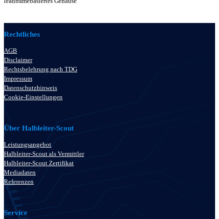
leadframebasiertes Gehäuse
Rechtliches
AGB
Disclaimer
Rechtsbelehrung nach TDG
Impressum
Datenschutzhinweis
Cookie-Einstellungen
Über Halbleiter-Scout
Leistungsangebot
Halbleiter-Scout als Vermittler
Halbleiter-Scout Zertifikat
Mediadaten
Referenzen
Service