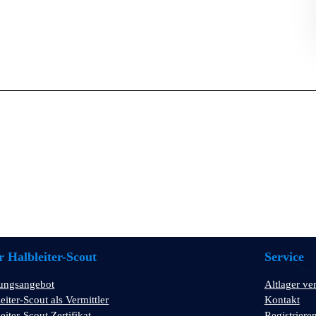
 Halbleiter-Scout
Service
tungsangebot
Altlager ve
eiter-Scout als Vermittler
Kontakt
eiter-Scout Zertifikat
Registriere