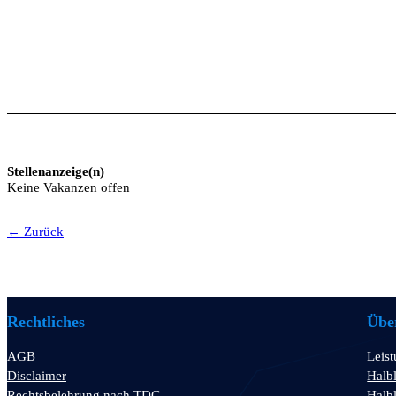
Stellenanzeige(n)
Keine Vakanzen offen
← Zurück
Rechtliches
Über
AGB
Leis
Disclaimer
Halbl
Rechtsbelehrung nach TDG
Halbl