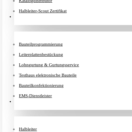
Katalogdistributor
Halbleiter-Scout Zertifikat
Dienstleister
Bauteilprogrammierung
Leiterplattenbestückung
Lohngurtung & Gurtungsservice
Testhaus elektronische Bauteile
Bauteilkonfektionierung
EMS-Dienstleister
Hersteller
Halbleiter