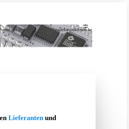
ortal der Halbleiter- und Mikroelektronikbranche
ten
Lieferanten
und