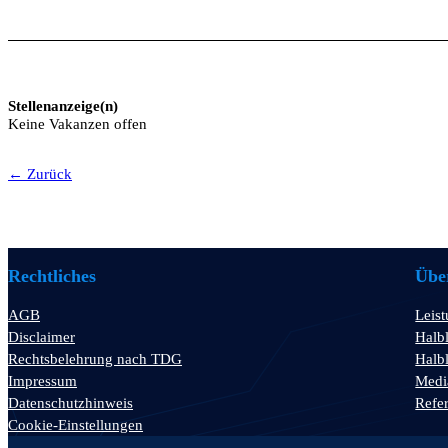
Stellenanzeige(n)
Keine Vakanzen offen
← Zurück
Rechtliches
Über
AGB
Leis
Disclaimer
Halbl
Rechtsbelehrung nach TDG
Halbl
Impressum
Medi
Datenschutzhinweis
Refe
Cookie-Einstellungen