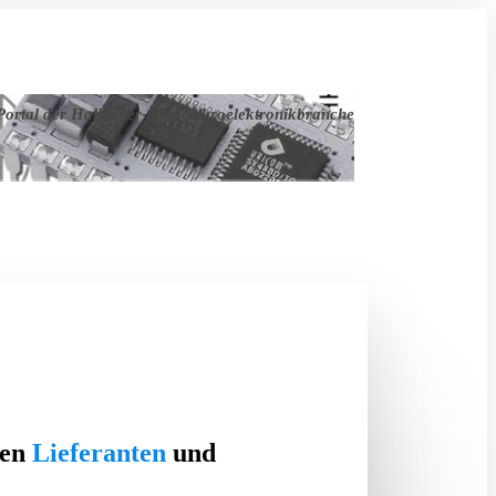
ortal der Halbleiter- und Mikroelektronikbranche
ten
Lieferanten
und