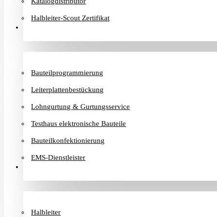
Katalogdistributor
Halbleiter-Scout Zertifikat
Dienstleister
Bauteilprogrammierung
Leiterplattenbestückung
Lohngurtung & Gurtungsservice
Testhaus elektronische Bauteile
Bauteilkonfektionierung
EMS-Dienstleister
Hersteller
Halbleiter