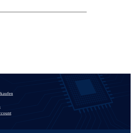
rkaufen
n
ccount