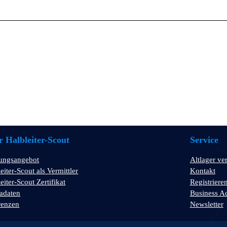
 Halbleiter-Scout
Service
tungsangebot
Altlager ve
eiter-Scout als Vermittler
Kontakt
eiter-Scout Zertifikat
Registriere
adaten
Business A
renzen
Newsletter