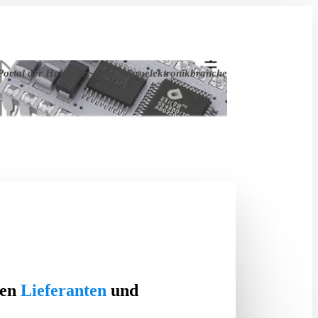
ortal der Halbleiter- und Mikroelektronikbranche
ten
Lieferanten
und