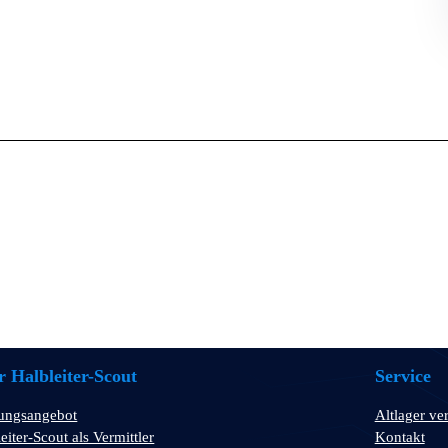
 Halbleiter-Scout
Service
tungsangebot
Altlager ve
eiter-Scout als Vermittler
Kontakt