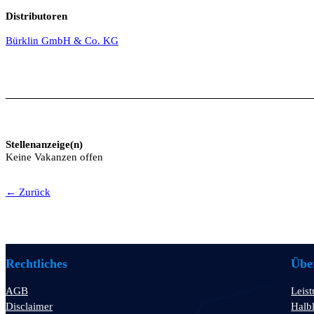
Distributoren
Bürklin GmbH & Co. KG
Stellenanzeige(n)
Keine Vakanzen offen
← Zurück
Rechtliches
Über
AGB
Leis
Disclaimer
Halbl