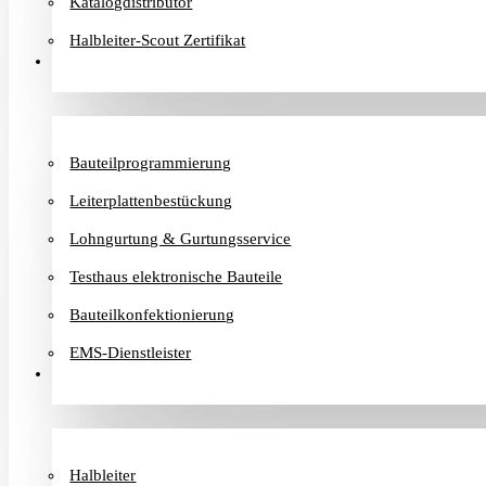
Katalogdistributor
Halbleiter-Scout Zertifikat
Dienstleister
Bauteilprogrammierung
Leiterplattenbestückung
Lohngurtung & Gurtungsservice
Testhaus elektronische Bauteile
Bauteilkonfektionierung
EMS-Dienstleister
Hersteller
Halbleiter