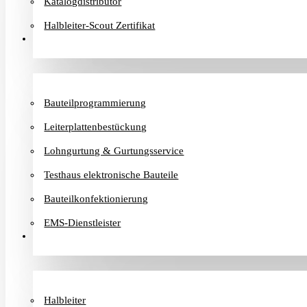
Katalogdistributor
Halbleiter-Scout Zertifikat
Dienstleister
Bauteilprogrammierung
Leiterplattenbestückung
Lohngurtung & Gurtungsservice
Testhaus elektronische Bauteile
Bauteilkonfektionierung
EMS-Dienstleister
Hersteller
Halbleiter