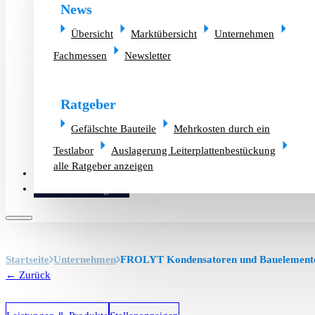
News
Übersicht
Marktübersicht
Unternehmen
Fachmessen
Newsletter
Ratgeber
Gefälschte Bauteile
Mehrkosten durch ein
Testlabor
Auslagerung Leiterplattenbestückung
alle Ratgeber anzeigen
Altlager verkaufen
Bauteilanfrage
Startseite
Unternehmen
FROLYT Kondensatoren und Bauelemen
← Zurück