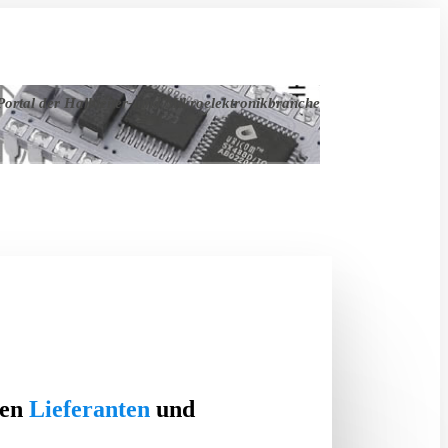
ortal der Halbleiter- und Mikroelektronikbranche
ten
Lieferanten
und