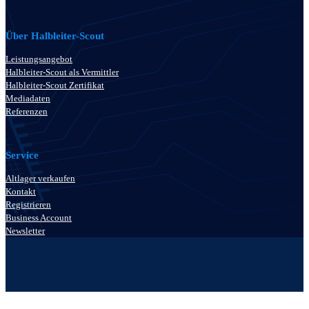
Über Halbleiter-Scout
Leistungsangebot
Halbleiter-Scout als Vermittler
Halbleiter-Scout Zertifikat
Mediadaten
Referenzen
Service
Altlager verkaufen
Kontakt
Registrieren
Business Account
Newsletter