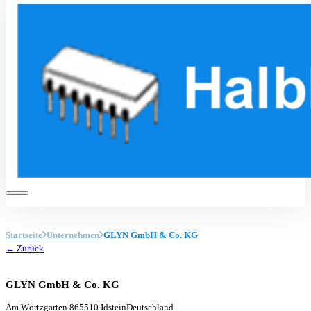
Startseite
Unternehmen
GLYN GmbH & Co. KG
← Zurück
GLYN GmbH & Co. KG
Am Wörtzgarten 8
65510 Idstein
Deutschland