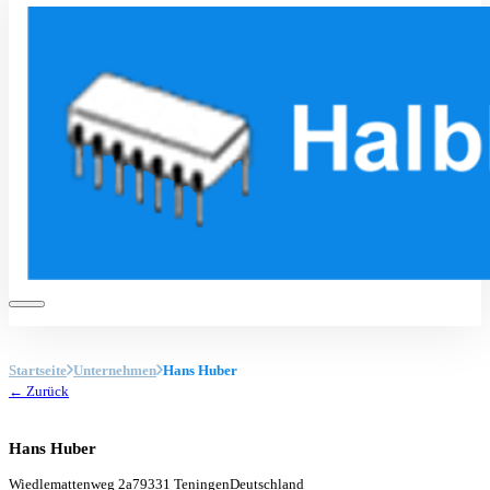
Startseite
Unternehmen
Hans Huber
← Zurück
Hans Huber
Wiedlemattenweg 2a
79331 Teningen
Deutschland