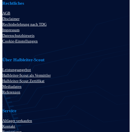
Rechtliches
AGB
Disclaimer
Rechtsbelehrung nach TDG
Impressum
Datenschutzhinweis
Cookie-Einstellungen
Über Halbleiter-Scout
Leistungsangebot
Halbleiter-Scout als Vermittler
Halbleiter-Scout Zertifikat
Mediadaten
Referenzen
Service
Altlager verkaufen
Kontakt
Registrieren