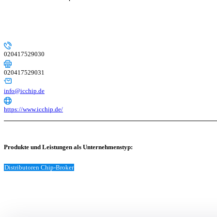
020417529030
020417529031
info@icchip.de
https://www.icchip.de/
Produkte und Leistungen als Unternehmenstyp:
Distributoren Chip-Broker