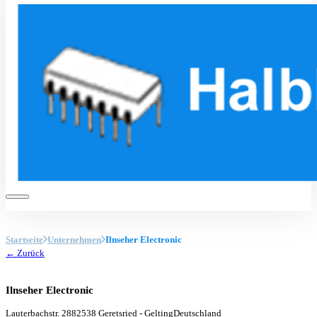
Startseite
Unternehmen
Ilnseher Electronic
← Zurück
Ilnseher Electronic
Lauterbachstr. 28
82538 Geretsried - Gelting
Deutschland