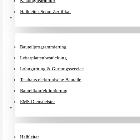
Katalogdistributor
Halbleiter-Scout Zertifikat
Dienstleister
Bauteilprogrammierung
Leiterplattenbestückung
Lohngurtung & Gurtungsservice
Testhaus elektronische Bauteile
Bauteilkonfektionierung
EMS-Dienstleister
Hersteller
Halbleiter