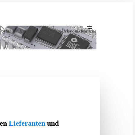
ortal der Halbleiter- und Mikroelektronikbranche
ten
Lieferanten
und