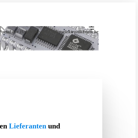
ortal der Halbleiter- und Mikroelektronikbranche
ten
Lieferanten
und