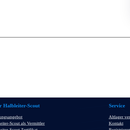
 Halbleiter-Scout
Service
tungsangebot
Altlager ve
eiter-Scout als Vermittler
Kontakt
eiter-Scout Zertifikat
Registriere