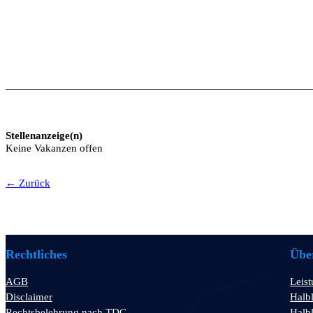
Stellenanzeige(n)
Keine Vakanzen offen
← Zurück
Rechtliches
Über
AGB
Leis
Disclaimer
Halbl
Rechtsbelehrung nach TDG
Halbl