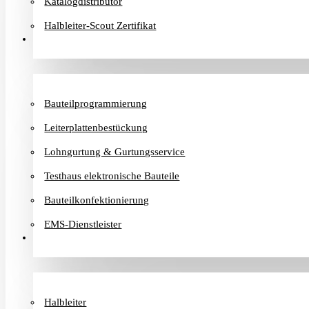
Katalogdistributor
Halbleiter-Scout Zertifikat
Dienstleister
Bauteilprogrammierung
Leiterplattenbestückung
Lohngurtung & Gurtungsservice
Testhaus elektronische Bauteile
Bauteilkonfektionierung
EMS-Dienstleister
Hersteller
Halbleiter