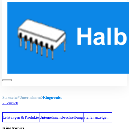
Startseite
Unternehmen
Kingtronics
← Zurück
Leistungen & Produkte
Unternehmensbeschreibung
Stellenanzeigen
Kingtronics