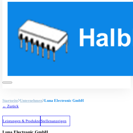
Startseite
Unternehmen
Luna Electronic GmbH
← Zurück
Leistungen & Produkte
Stellenanzeigen
Luna Electronic GmbH