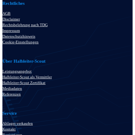
Rechtliches
AGB
Disclaimer
Rechtsbelehrung nach TDG
Impressum
Datenschutzhinweis
Cookie-Einstellungen
Über Halbleiter-Scout
Leistungsangebot
Halbleiter-Scout als Vermittler
Halbleiter-Scout Zertifikat
Mediadaten
Referenzen
Service
Altlager verkaufen
Kontakt
Registrieren