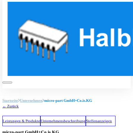
Startseite
Unternehmen
micro-part GmbH+Co.is.KG
← Zurück
Leistungen & Produkte
Unternehmensbeschreibung
Stellenanzeigen
micro-part GmbH+Co.is.KG