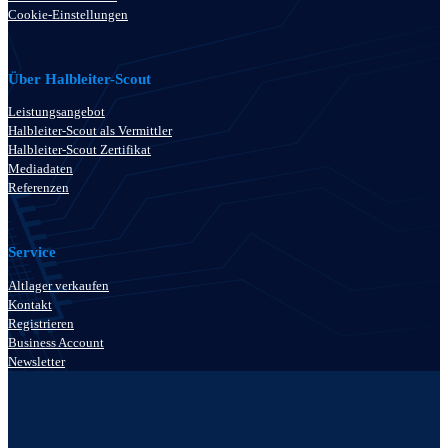
Cookie-Einstellungen
Über Halbleiter-Scout
Leistungsangebot
Halbleiter-Scout als Vermittler
Halbleiter-Scout Zertifikat
Mediadaten
Referenzen
Service
Altlager verkaufen
Kontakt
Registrieren
Business Account
Newsletter