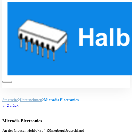
Startseite
Unternehmen
Microdis Electronics
← Zurück
Microdis Electronics
An der Grossen Hohl
67354 Römerberg
Deutschland