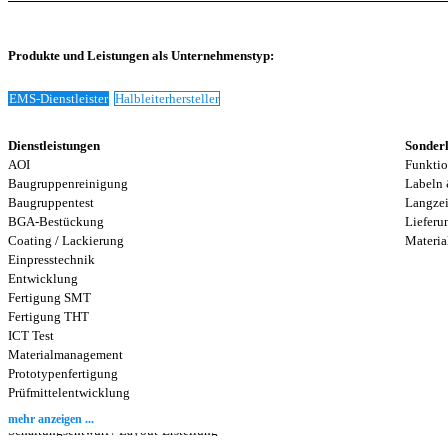
Produkte und Leistungen als Unternehmenstyp:
EMS-Dienstleister
Halbleiterhersteller
Dienstleistungen
Sonderl
AOI
Funktio
Baugruppenreinigung
Labeln 
Baugruppentest
Langzei
BGA-Bestückung
Lieferu
Coating / Lackierung
Materia
Einpresstechnik
Entwicklung
Fertigung SMT
Fertigung THT
ICT Test
Materialmanagement
Prototypenfertigung
Prüfmittelentwicklung
Röntgen
mehr anzeigen ...
Schaltungsentwurf / Layout-Erstellung