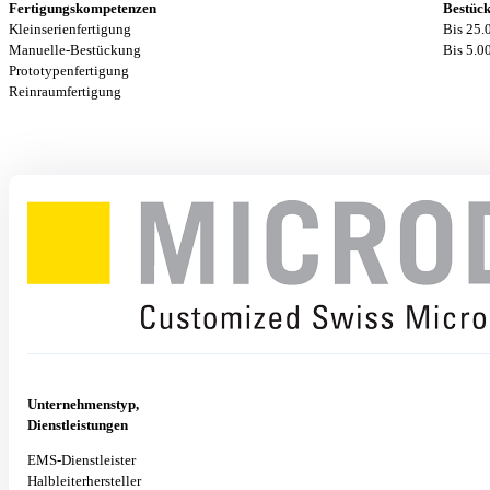
SMD-Bestückung
Fertigungskompetenzen
Bestück
THT-Bestückung
Kleinserienfertigung
Bis 25.
Verguss
Manuelle-Bestückung
Bis 5.0
Prototypenfertigung
Reinraumfertigung
Unternehmenstyp,
Dienstleistungen
EMS-Dienstleister
Halbleiterhersteller