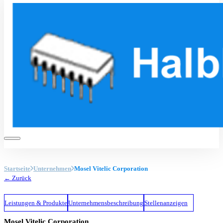
Startseite
Unternehmen
Mosel Vitelic Corporation
← Zurück
Leistungen & Produkte
Unternehmensbeschreibung
Stellenanzeigen
Mosel Vitelic Corporation