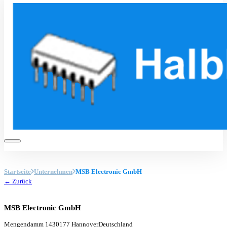
Startseite
Unternehmen
MSB Electronic GmbH
← Zurück
MSB Electronic GmbH
Mengendamm 14
30177 Hannover
Deutschland