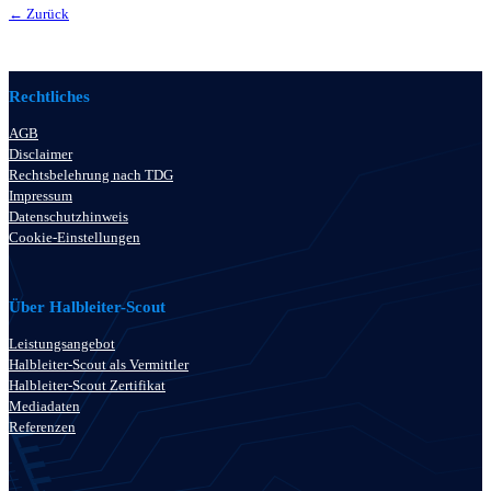
← Zurück
Rechtliches
AGB
Disclaimer
Rechtsbelehrung nach TDG
Impressum
Datenschutzhinweis
Cookie-Einstellungen
Über Halbleiter-Scout
Leistungsangebot
Halbleiter-Scout als Vermittler
Halbleiter-Scout Zertifikat
Mediadaten
Referenzen