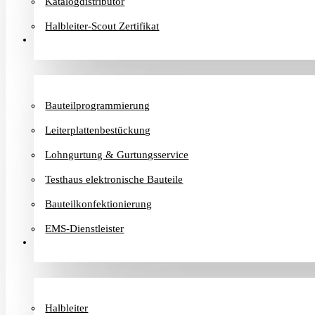
Katalogdistributor
Halbleiter-Scout Zertifikat
Dienstleister
Bauteilprogrammierung
Leiterplattenbestückung
Lohngurtung & Gurtungsservice
Testhaus elektronische Bauteile
Bauteilkonfektionierung
EMS-Dienstleister
Hersteller
Halbleiter