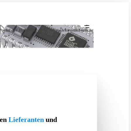
ortal der Halbleiter- und Mikroelektronikbranche
ten
Lieferanten
und