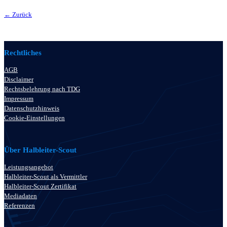
← Zurück
Rechtliches
AGB
Disclaimer
Rechtsbelehrung nach TDG
Impressum
Datenschutzhinweis
Cookie-Einstellungen
Über Halbleiter-Scout
Leistungsangebot
Halbleiter-Scout als Vermittler
Halbleiter-Scout Zertifikat
Mediadaten
Referenzen