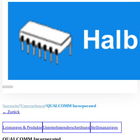
Startseite
Unternehmen
QUALCOMM Incorporated
← Zurück
Leistungen & Produkte
Unternehmensbeschreibung
Stellenanzeigen
QUALCOMM Incorporated