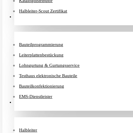
Katalogdistributor
Halbleiter-Scout Zertifikat
Dienstleister
Bauteilprogrammierung
Leiterplattenbestückung
Lohngurtung & Gurtungsservice
Testhaus elektronische Bauteile
Bauteilkonfektionierung
EMS-Dienstleister
Hersteller
Halbleiter