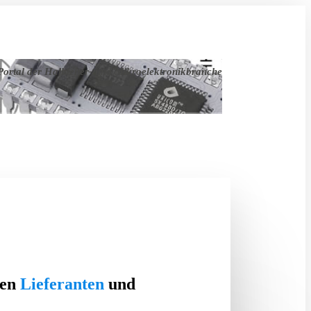
ortal der Halbleiter- und Mikroelektronikbranche
ten
Lieferanten
und