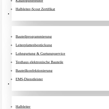
Katalogdistributor
Halbleiter-Scout Zertifikat
Dienstleister
Bauteilprogrammierung
Leiterplattenbestückung
Lohngurtung & Gurtungsservice
Testhaus elektronische Bauteile
Bauteilkonfektionierung
EMS-Dienstleister
Hersteller
Halbleiter