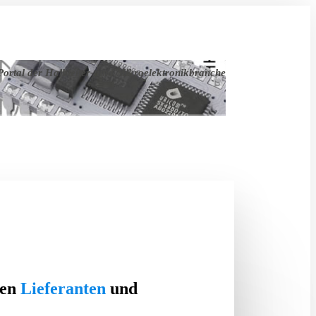
ortal der Halbleiter- und Mikroelektronikbranche
ten
Lieferanten
und