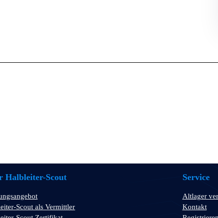
 Halbleiter-Scout
Service
tungsangebot
Altlager ve
eiter-Scout als Vermittler
Kontakt
eiter-Scout Zertifikat
Registriere