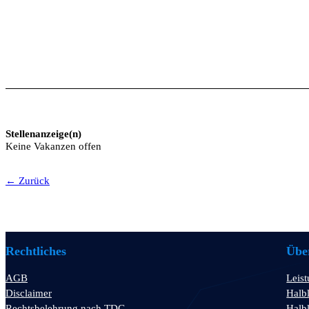
Stellenanzeige(n)
Keine Vakanzen offen
← Zurück
Rechtliches
Über
AGB
Leis
Disclaimer
Halbl
Rechtsbelehrung nach TDG
Halbl