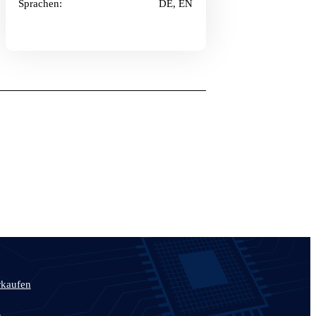
Sprachen:
DE, EN
rkaufen
n