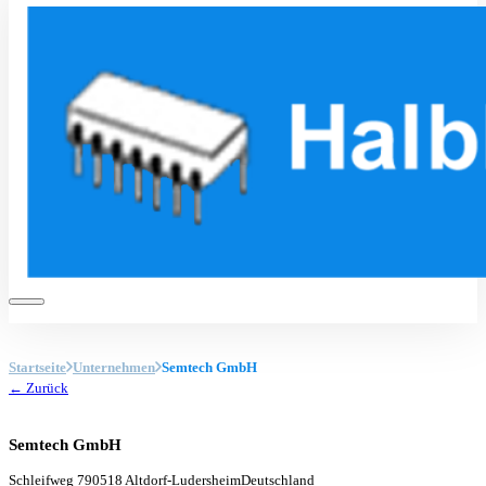
Startseite
Unternehmen
Semtech GmbH
← Zurück
Semtech GmbH
Schleifweg 7
90518 Altdorf-Ludersheim
Deutschland