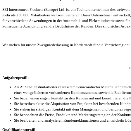
SEI Interconnect Products (Europe) Ltd. ist ein Tochterunternehmen des weltwei
mehr als 250.000 Mitarbeitern weltweit vertreten. Unser Unternehmen entwickelt
für verschiedene Anwendungen in der Automobil- und Elektroindustrie sowie für 
konsequente Ausrichtung auf die Bedürfnisse der Kunden. Dies sind sicher Aspekt
Wir suchen für unsere Zweigniederlassung in Norderstedt für die Vertriebsregion
E
Aufgabenprofil:
Als Außendienstmitarbeiter in unserem Semiconductor Materialienbereich
eines weitgefächerten vorhandenen Kundenstammes, sowie die Etablieru
Sie bauen einen engen Kontakt zu den Kunden auf und koordinieren die 
Sie betreiben aktiv die Akquisition von Projekten bei bestehenden Kunde
Sie stehen im ständigen Kontakt mit dem Management und berichten rege
Sie beobachten die Preise, Produkte und Marketingstrategien der Konkur
Sie bearbeiten und analysieren Kundenreklamationen und entwickeln Lö
Qualifikationsprofil: