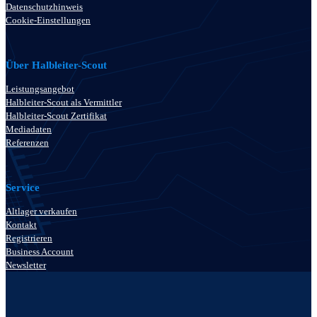
Datenschutzhinweis
Cookie-Einstellungen
Über Halbleiter-Scout
Leistungsangebot
Halbleiter-Scout als Vermittler
Halbleiter-Scout Zertifikat
Mediadaten
Referenzen
Service
Altlager verkaufen
Kontakt
Registrieren
Business Account
Newsletter