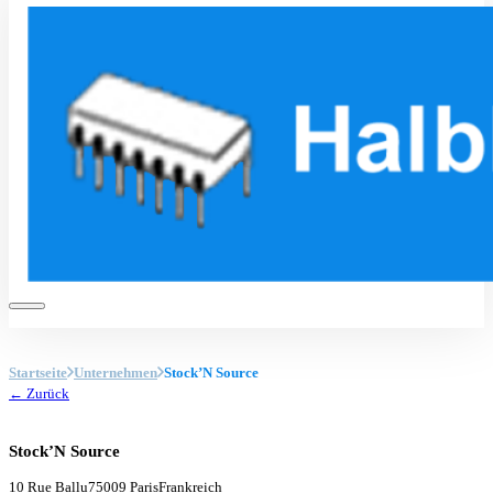
Startseite
Unternehmen
Stock’N Source
← Zurück
Stock’N Source
10 Rue Ballu
75009 Paris
Frankreich