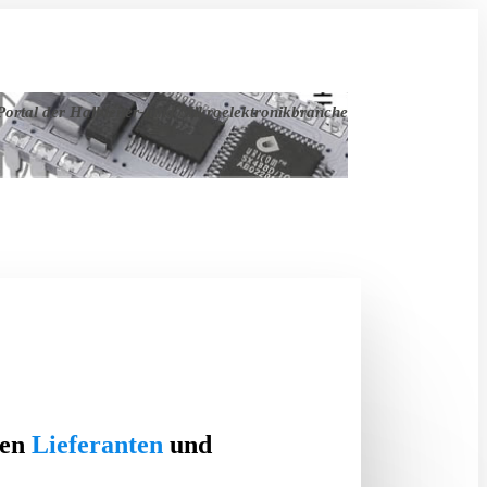
ortal der Halbleiter- und Mikroelektronikbranche
ten
Lieferanten
und