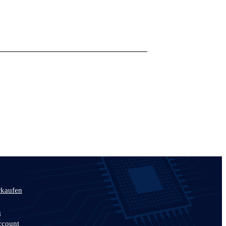
rkaufen
n
ccount