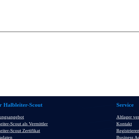
 Halbleiter-Scout
Service
tungsangebot
Altlager ve
eiter-Scout als Vermittler
Kontakt
eiter-Scout Zertifikat
Registriere
adaten
Business A