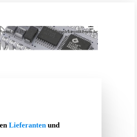
ortal der Halbleiter- und Mikroelektronikbranche
ten
Lieferanten
und