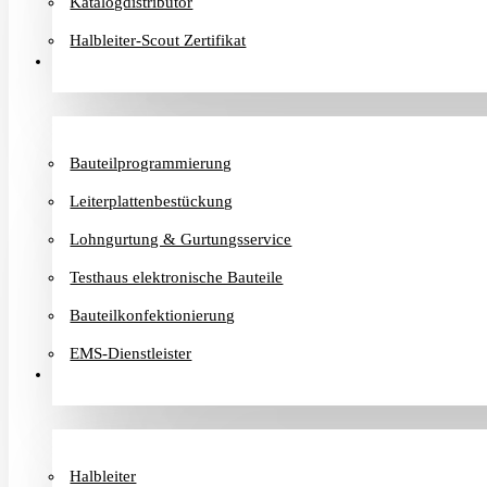
Katalogdistributor
Halbleiter-Scout Zertifikat
Dienstleister
Bauteilprogrammierung
Leiterplattenbestückung
Lohngurtung & Gurtungsservice
Testhaus elektronische Bauteile
Bauteilkonfektionierung
EMS-Dienstleister
Hersteller
Halbleiter