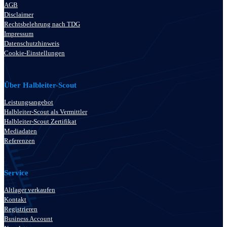
AGB
Disclaimer
Rechtsbelehrung nach TDG
Impressum
Datenschutzhinweis
Cookie-Einstellungen
Über Halbleiter-Scout
Leistungsangebot
Halbleiter-Scout als Vermittler
Halbleiter-Scout Zertifikat
Mediadaten
Referenzen
Service
Altlager verkaufen
Kontakt
Registrieren
Business Account