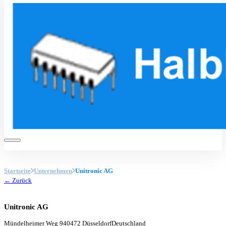
Startseite
Unternehmen
Unitronic AG
← Zurück
Unitronic AG
Mündelheimer Weg 9
40472 Düsseldorf
Deutschland