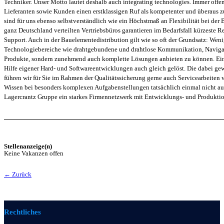
Techniker. Unser Motto lautet deshalb auch integrating technologies. Immer off
Lieferanten sowie Kunden einen erstklassigen Ruf als kompetenter und überaus zuv
sind für uns ebenso selbstverständlich wie ein Höchstmaß an Flexibilität bei der
ganz Deutschland verteilten Vertriebsbüros garantieren im Bedarfsfall kürzeste Re
Support. Auch in der Bauelementedistribution gilt wie so oft der Grundsatz: Wenig
Technologiebereiche wie drahtgebundene und drahtlose Kommunikation, Navigation
Produkte, sondern zunehmend auch komplette Lösungen anbieten zu können. Eine 
Hilfe eigener Hard- und Softwareentwicklungen auch gleich gelöst. Die dabei ge
führen wir für Sie im Rahmen der Qualitätssicherung gerne auch Servicearbeite
Wissen bei besonders komplexen Aufgabenstellungen tatsächlich einmal nicht au
Lagercrantz Gruppe ein starkes Firmennetzwerk mit Entwicklungs- und Produktion
Stellenanzeige(n)
Keine Vakanzen offen
← Zurück
Rechtliches