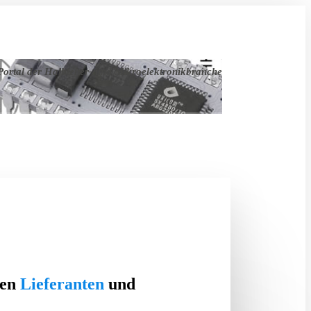
ortal der Halbleiter- und Mikroelektronikbranche
ten
Lieferanten
und