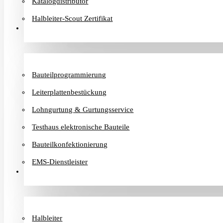
Katalogdistributor
Halbleiter-Scout Zertifikat
Dienstleister
Bauteilprogrammierung
Leiterplattenbestückung
Lohngurtung & Gurtungsservice
Testhaus elektronische Bauteile
Bauteilkonfektionierung
EMS-Dienstleister
Hersteller
Halbleiter