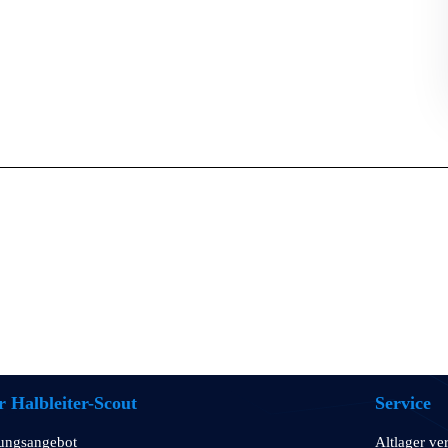
 Halbleiter-Scout
Service
tungsangebot
Altlager ve