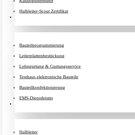
Katalogdistributor
Halbleiter-Scout Zertifikat
Dienstleister
Bauteilprogrammierung
Leiterplattenbestückung
Lohngurtung & Gurtungsservice
Testhaus elektronische Bauteile
Bauteilkonfektionierung
EMS-Dienstleister
Hersteller
Halbleiter