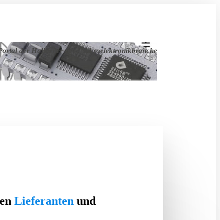
ortal der Halbleiter- und Mikroelektronikbranche
ten
Lieferanten
und