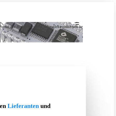
ortal der Halbleiter- und Mikroelektronikbranche
ten
Lieferanten
und