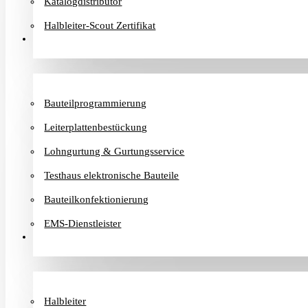
Katalogdistributor
Halbleiter-Scout Zertifikat
Dienstleister
Bauteilprogrammierung
Leiterplattenbestückung
Lohngurtung & Gurtungsservice
Testhaus elektronische Bauteile
Bauteilkonfektionierung
EMS-Dienstleister
Hersteller
Halbleiter