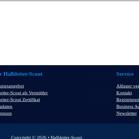
 Halbleiter-Scout
Service
tungsangebot
Altlager ve
eiter-Scout als Vermittler
Kontakt
eiter-Scout Zertifikat
Registriere
adaten
Business A
renzen
Newsletter
Copyright © 2026 • Halbleiter-Scout