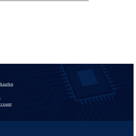
rkaufen
n
ccount