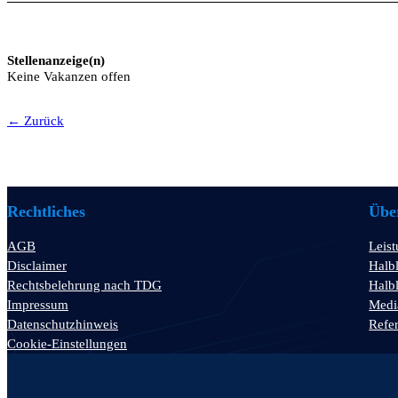
Stellenanzeige(n)
Keine Vakanzen offen
← Zurück
Rechtliches
Über
AGB
Leis
Disclaimer
Halbl
Rechtsbelehrung nach TDG
Halbl
Impressum
Medi
Datenschutzhinweis
Refe
Cookie-Einstellungen