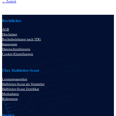
← Zurück
Rechtliches
AGB
Disclaimer
Rechtsbelehrung nach TDG
Impressum
Datenschutzhinweis
Cookie-Einstellungen
Über Halbleiter-Scout
Leistungsangebot
Halbleiter-Scout als Vermittler
Halbleiter-Scout Zertifikat
Mediadaten
Referenzen
Service