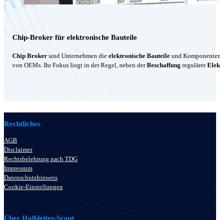
Chip-Broker für elektronische Bauteile
Chip Broker
sind Unternehmen die
elektronische Bauteile
und Komponenten k
von OEMs. Ihr Fokus liegt in der Regel, neben der
Beschaffung
regulärer
Elek
Rechtliches
AGB
Disclaimer
Rechtsbelehrung nach TDG
Impressum
Datenschutzhinweis
Cookie-Einstellungen
Über Halbleiter-Scout