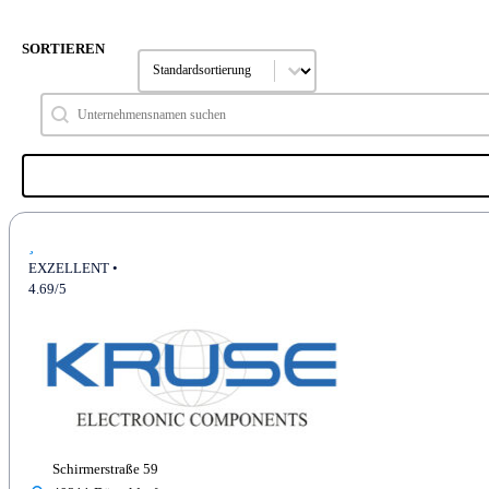
SORTIEREN
Sort content
SOrtierung a - z
Search content
Hersteller suchen
EXZELLENT •
4.69/5
Schirmerstraße 59