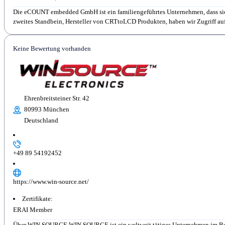
Die eCOUNT embedded GmbH ist ein familiengeführtes Unternehmen, dass sich 
zweites Standbein, Hersteller von CRTtoLCD Produkten, haben wir Zugriff auf.
Keine Bewertung vorhanden
Ehrenbreitsteiner Str. 42
80993 München
Deutschland
+49 89 54192452
https://www.win-source.net/
Zertifikate:
ERAI Member
Über WIN SOURCE WIN SOURCE ist ein weltweit tätiges Unternehmen im Berei