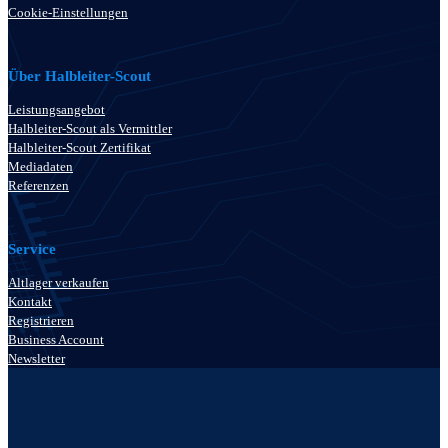
Cookie-Einstellungen
Über Halbleiter-Scout
Leistungsangebot
Halbleiter-Scout als Vermittler
Halbleiter-Scout Zertifikat
Mediadaten
Referenzen
Service
Altlager verkaufen
Kontakt
Registrieren
Business Account
Newsletter