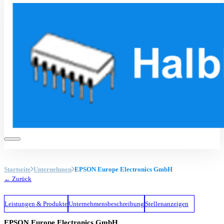
Startseite
Unternehmen
EPSON Europe Electronics GmbH
← Zurück
Leistungen & Produkte
Unternehmensbeschreibung
Stellenanzeigen
EPSON Europe Electronics GmbH