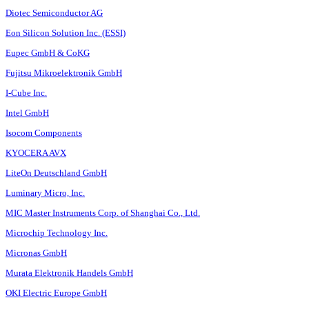
Timing/Quarze
Diotec Semiconductor AG
Verbindungstechnik
Eon Silicon Solution Inc. (ESSI)
Eupec GmbH & CoKG
Fujitsu Mikroelektronik GmbH
I-Cube Inc.
Intel GmbH
Isocom Components
KYOCERA AVX
LiteOn Deutschland GmbH
Luminary Micro, Inc.
MIC Master Instruments Corp. of Shanghai Co., Ltd.
Microchip Technology Inc.
Micronas GmbH
Murata Elektronik Handels GmbH
OKI Electric Europe GmbH