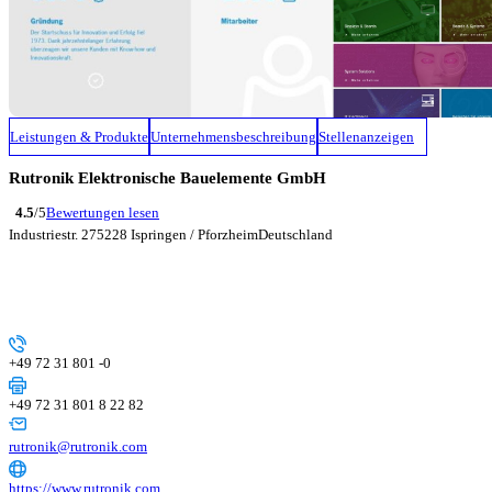
Leistungen & Produkte
Unternehmensbeschreibung
Stellenanzeigen
Rutronik Elektronische Bauelemente GmbH
4.5
/5
Bewertungen lesen
Industriestr. 2
75228 Ispringen / Pforzheim
Deutschland
+49 72 31 801 -0
+49 72 31 801 8 22 82
rutronik@rutronik.com
https://www.rutronik.com