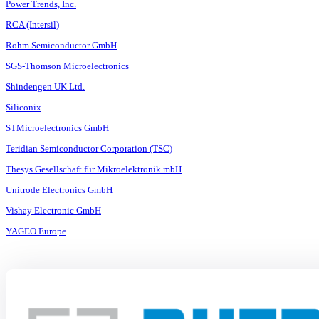
Power Trends, Inc.
RCA (Intersil)
Rohm Semiconductor GmbH
SGS-Thomson Microelectronics
Shindengen UK Ltd.
Siliconix
STMicroelectronics GmbH
Teridian Semiconductor Corporation (TSC)
Thesys Gesellschaft für Mikroelektronik mbH
Unitrode Electronics GmbH
Vishay Electronic GmbH
YAGEO Europe