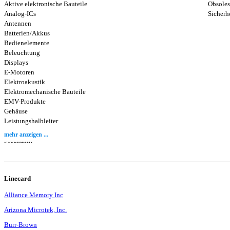
Aktive elektronische Bauteile
Obsole
Analog-ICs
Sicherh
Antennen
Batterien/Akkus
Bedienelemente
Beleuchtung
Displays
E-Motoren
Elektroakustik
Elektromechanische Bauteile
EMV-Produkte
Gehäuse
Leistungshalbleiter
Logik-ICs
mehr anzeigen ...
Mechanik
Mikrowelle
Montagematerial
Passive elektronische Bauteile
Linecard
Programmierbare ICs (ASIC, FPGA,..)
Prozessoren/Controller
Alliance Memory Inc
Schalter
Schnittstellen-ICs
Arizona Microtek, Inc.
Sensoren
Burr-Brown
Speicher-ICs