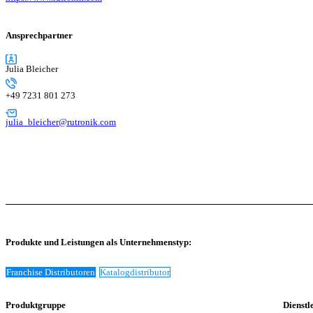
Ansprechpartner
Julia Bleicher
+49 7231 801 273
julia_bleicher@rutronik.com
Produkte und Leistungen als Unternehmenstyp:
Franchise Distributoren
Katalogdistributor
Produktgruppe
Dienstl