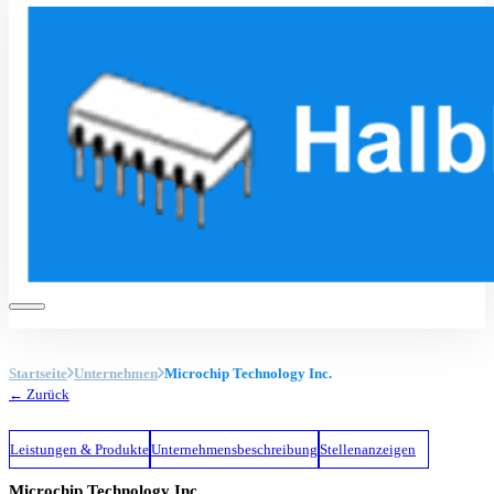
Startseite
Unternehmen
Microchip Technology Inc.
← Zurück
Leistungen & Produkte
Unternehmensbeschreibung
Stellenanzeigen
Microchip Technology Inc.