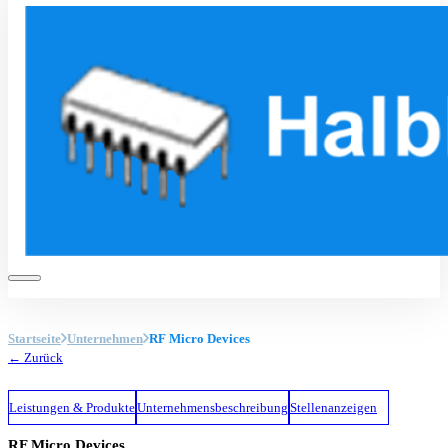
Startseite
Unternehmen
RF Micro Devices
← Zurück
Leistungen & Produkte
Unternehmensbeschreibung
Stellenanzeigen
RF Micro Devices