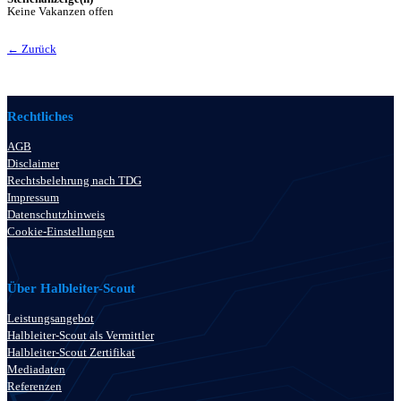
Keine Vakanzen offen
← Zurück
Rechtliches
AGB
Disclaimer
Rechtsbelehrung nach TDG
Impressum
Datenschutzhinweis
Cookie-Einstellungen
Über Halbleiter-Scout
Leistungsangebot
Halbleiter-Scout als Vermittler
Halbleiter-Scout Zertifikat
Mediadaten
Referenzen