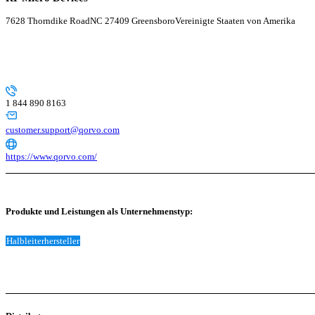
7628 Thorndike Road
NC 27409 Greensboro
Vereinigte Staaten von Amerika
1 844 890 8163
customer.support@qorvo.com
https://www.qorvo.com/
Produkte und Leistungen als Unternehmenstyp:
Halbleiterhersteller