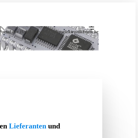
ortal der Halbleiter- und Mikroelektronikbranche
ten
Lieferanten
und