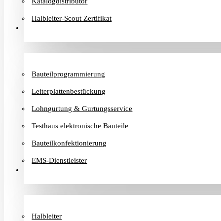
Katalogdistributor
Halbleiter-Scout Zertifikat
Dienstleister
Bauteilprogrammierung
Leiterplattenbestückung
Lohngurtung & Gurtungsservice
Testhaus elektronische Bauteile
Bauteilkonfektionierung
EMS-Dienstleister
Hersteller
Halbleiter