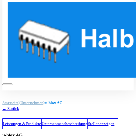
Startseite
Unternehmen
u-blox AG
← Zurück
Leistungen & Produkte
Unternehmensbeschreibung
Stellenanzeigen
u-blox AG