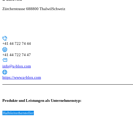
Zürcherstrasse 68
8800 Thalwil
Schweiz
+41 44 722 74 44
+41 44 722 74 47
info@u-blox.com
https://www.u-blox.com
Produkte und Leistungen als Unternehmenstyp:
Halbleiterhersteller