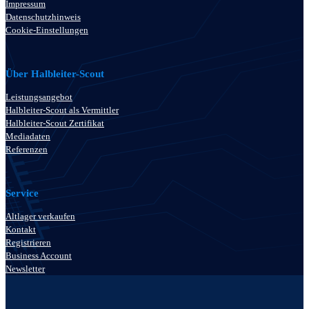
Impressum
Datenschutzhinweis
Cookie-Einstellungen
Über Halbleiter-Scout
Leistungsangebot
Halbleiter-Scout als Vermittler
Halbleiter-Scout Zertifikat
Mediadaten
Referenzen
Service
Altlager verkaufen
Kontakt
Registrieren
Business Account
Newsletter