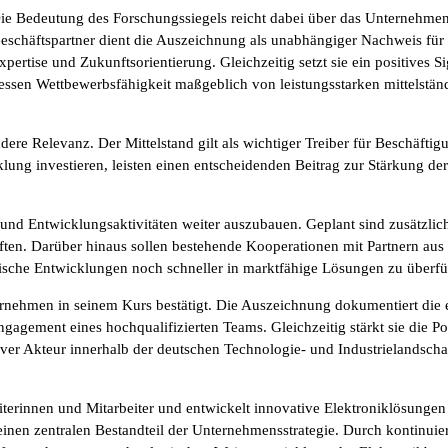
ie Bedeutung des Forschungssiegels reicht dabei über das Unternehmen
eschäftspartner dient die Auszeichnung als unabhängiger Nachweis für 
xpertise und Zukunftsorientierung. Gleichzeitig setzt sie ein positives S
essen Wettbewerbsfähigkeit maßgeblich von leistungsstarken mittelst
dere Relevanz. Der Mittelstand gilt als wichtiger Treiber für Beschäft
ng investieren, leisten einen entscheidenden Beitrag zur Stärkung der
und Entwicklungsaktivitäten weiter auszubauen. Geplant sind zusätzlich
n. Darüber hinaus sollen bestehende Kooperationen mit Partnern aus In
ische Entwicklungen noch schneller in marktfähige Lösungen zu überfü
ternehmen in seinem Kurs bestätigt. Die Auszeichnung dokumentiert die
ement eines hochqualifizierten Teams. Gleichzeitig stärkt sie die Pos
ver Akteur innerhalb der deutschen Technologie- und Industrielandscha
eiterinnen und Mitarbeiter und entwickelt innovative Elektroniklösungen 
nen zentralen Bestandteil der Unternehmensstrategie. Durch kontinuier