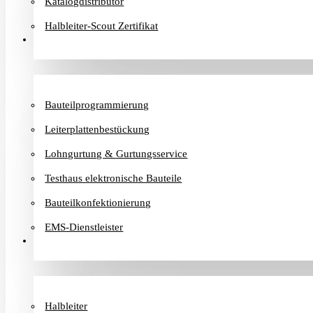
Katalogdistributor
Halbleiter-Scout Zertifikat
Dienstleister
Bauteilprogrammierung
Leiterplattenbestückung
Lohngurtung & Gurtungsservice
Testhaus elektronische Bauteile
Bauteilkonfektionierung
EMS-Dienstleister
Hersteller
Halbleiter