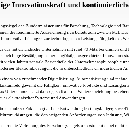
tige Innovationskraft und kontinuierlic
hungssiegel des Bundesministeriums für Forschung, Technologie und R
ehmen die renommierte Auszeichnung nun bereits zum zweiten Mal. Das 
 innovative Lösungen zur technologischen Leistungsfähigkeit des Wirt
ür das mittelständische Unternehmen mit rund 70 Mitarbeiterinnen und M
ine wichtige Bestätigung seiner langfristig ausgerichteten Innovationss
eit vielen Jahren zentrale Bestandteile der Unternehmensphilosophie un
oderner Elektroniklösungen, die in unterschiedlichsten industrielle
n einem von zunehmender Digitalisierung, Automatisierung und technol
arktumfeld gewinnt die Fähigkeit, innovative Produkte und Lösungen z
as Unternehmen setzt daher gezielt auf die Weiterentwicklung bestehe
euer elektronischer Systeme und Anwendungen.
in besonderer Fokus liegt auf der Entwicklung leistungsfähiger, zuverlä
lektroniklösungen, die den steigenden Anforderungen von Industrie, Wir
ie erneute Verleihung des Forschungssiegels unterstreicht dabei nicht 