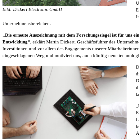
U
Bild: Dickert Electronic GmbH
E
I
Unternehmensbereichen.
„Die erneute Auszeichnung mit dem Forschungssiegel ist für uns e
Entwicklung“
, erklärt Martin Dickert, Geschäftsführer des Unternehmen
Investitionen und vor allem des Engagements unserer Mitarbeiterinnen
eingeschlagenen Weg und motiviert uns, auch künftig neue technolog
D
d
D
d
l
„
E
L
b
A