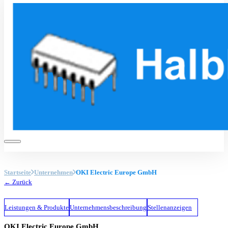
Startseite
Unternehmen
OKI Electric Europe GmbH
← Zurück
Leistungen & Produkte
Unternehmensbeschreibung
Stellenanzeigen
OKI Electric Europe GmbH