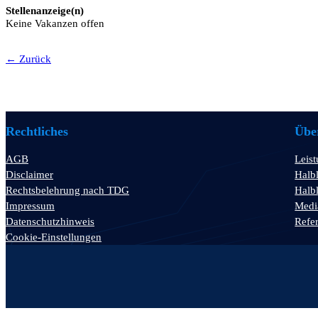
Stellenanzeige(n)
Keine Vakanzen offen
← Zurück
Rechtliches
Über
AGB
Leis
Disclaimer
Halbl
Rechtsbelehrung nach TDG
Halbl
Impressum
Medi
Datenschutzhinweis
Refe
Cookie-Einstellungen