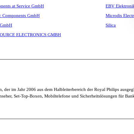
nents at Service GmbH
EBV Elektron
tec Components GmbH
Microdis Elect
n GmbH
Silica
SOURCE ELECTRONICS GMBH
rn, der im Jahr 2006 aus dem Halbleiterbereich der Royal Philips ausge
nseher, Set-Top-Boxen, Mobiltelefone und Sicherheitslösungen für Bank