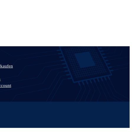
rkaufen
n
ccount