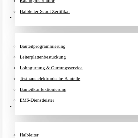
Katalogdistributor
Halbleiter-Scout Zertifikat
Dienstleister
Bauteilprogrammierung
Leiterplattenbestückung
Lohngurtung & Gurtungsservice
Testhaus elektronische Bauteile
Bauteilkonfektionierung
EMS-Dienstleister
Hersteller
Halbleiter