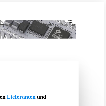
ortal der Halbleiter- und Mikroelektronikbranche
ten
Lieferanten
und